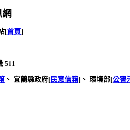
訊網
站[
首頁
]
 511
箱
、 宜蘭縣政府[
民意信箱
]、 環境部[
公害