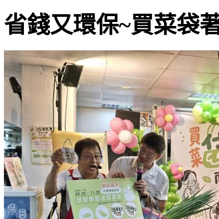
省錢又環保~買菜袋