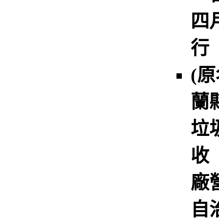
四
行
(
蘭
垃
收
廠
自