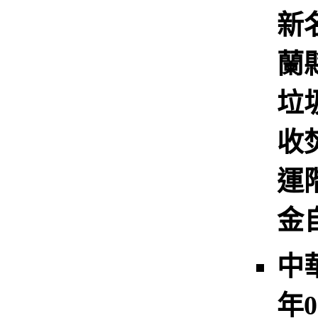
新
蘭
垃
收
運
金
中
年0