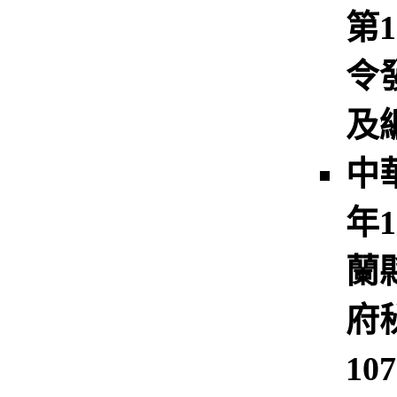
第1
令
及
中
年
蘭
府
10