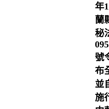
年
蘭
秘
09
號
布
並
施