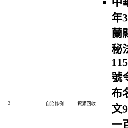
中
年
蘭
秘
11
號
布
3
自治條例
資源回收
文
一