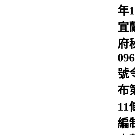
年1
宜
府
09
號
布
1
編