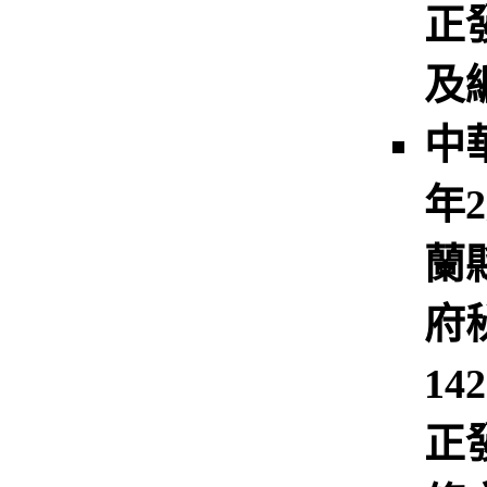
正
及
中
年
蘭
府
14
正