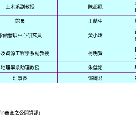
土木系副教授
陳起鳳
館長
王蘭生
永續發展中心研究員
黃小玲
料及資源工程學系副教授
柯明賢
地理學系助理教授
朱健銘
理事長
鄧婉君
)審查之公開資訊)