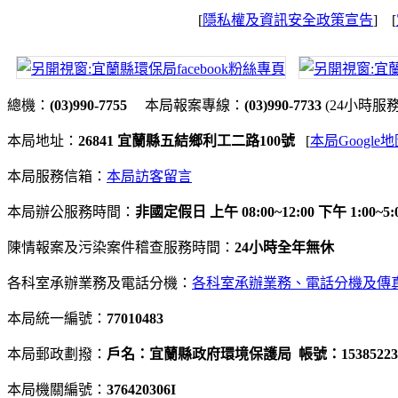
[
隱私權及資訊安全政策宣告
] [
總機：
(03)990-7755
本局報案專線：
(03)990-7733
(24小時服
本局地址：
26841 宜蘭縣五結鄉利工二路100號
[
本局Google
本局服務信箱：
本局訪客留言
本局辦公服務時間：
非國定假日 上午 08:00~12:00 下午 1:00~5:
陳情報案及污染案件稽查服務時間：
24小時全年無休
各科室承辦業務及電話分機：
各科室承辦業務、電話分機及傳
本局統一編號：
77010483
本局郵政劃撥：
戶名：宜蘭縣政府環境保護局 帳號：15385223
本局機關編號：
376420306
I