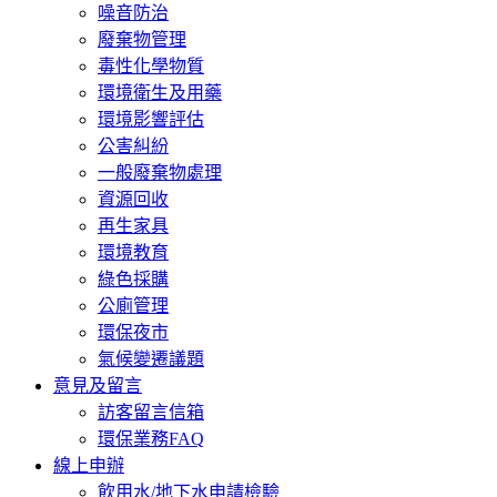
噪音防治
廢棄物管理
毒性化學物質
環境衛生及用藥
環境影響評估
公害糾紛
一般廢棄物處理
資源回收
再生家具
環境教育
綠色採購
公廁管理
環保夜市
氣候變遷議題
意見及留言
訪客留言信箱
環保業務FAQ
線上申辦
飲用水/地下水申請檢驗