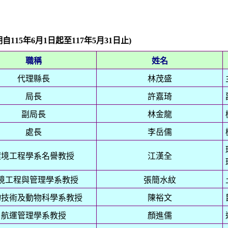
自115年6月1日起至117年5月31日止
)
職稱
姓名
代理縣長
林茂盛
局長
許嘉琦
副局長
林金龍
處長
李岳儒
環境工程學系名譽教授
江漢全
境工程與管理學系教授
張簡水紋
物技術及動物科學系教授
陳裕文
航運管理學系教授
顏進儒