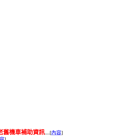
老舊機車補助資訊
....[
內容
]
容
]