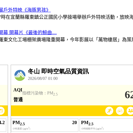
影展戶外特映《海豚男孩》
間7時在宜蘭縣羅東鎮公正國民小學操場舉辦戶外特映活動，放映海洋
開幕 開幕片《最後的鯨曲....
7時在羅東文化工場棚架廣場隆重開幕，今年影展以「萬物棲居」為