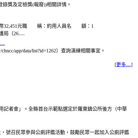
登錄獎及定檢獎(報廢))相關詳情。
32,451元職 稱：約用人員名 額：1
.....
..
ncc/app/data/list?id=1262）查詢演練相關事宜。
[
更多....
]
啟用記者會」。全縣首台示範點選定於羅東鎮公所後方（中華
日止，號召民眾參與公廁評鑑活動，鼓勵民眾一起加入公廁評鑑