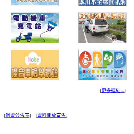
[
更多連結...
]
] [
個資公告表
] [
資料開放宣告
]