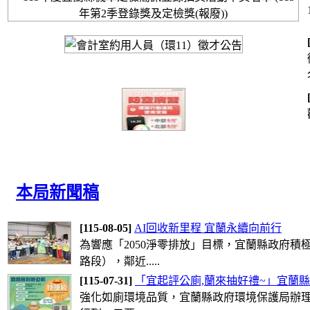
本局新聞稿
[115-08-05]
AI回收新里程 宜蘭永續向前行
為響應「2050淨零排放」目標，宜蘭縣政府
路段），鄰近.....
[115-07-31]
「宜起評公廁,蘭來抽好禮~」宜蘭縣
強化如廁環境品質，宜蘭縣政府環境保護局辦理