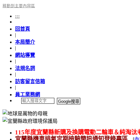
移動到主要內容區
:::
回首頁
|
本局簡介
|
網站導覽
|
法規名詞
|
訪客留言信箱
|
員工業務網
115年度宜蘭縣新購及換購電動二輪車＆純淘汰
宜蘭縣機車排氣定期檢驗簡訊通知登錄專區
....[
內