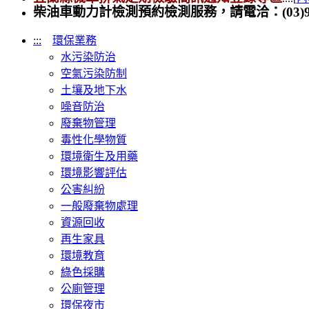
柴油車動力計檢測預約檢測服務，請電洽：(03)990
:::
環保業務
水污染防治
空氣污染防制
土壤及地下水
噪音防治
廢棄物管理
毒性化學物質
環境衛生及用藥
環境影響評估
公害糾紛
一般廢棄物處理
資源回收
再生家具
環境教育
綠色採購
公廁管理
環保夜市