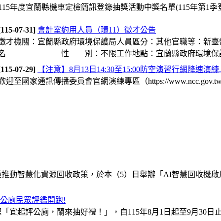
115年度宜蘭縣機車定檢簡訊登錄抽獎活動中獎名單(115年第1季
[115-07-31]
會計室約用人員（環11）徵才公告
徵才機關：宜蘭縣政府環境保護局人員區分：其他官職等：新臺幣
名 性 別：不限工作地點：宜蘭縣政府環境保護局（26
[115-07-29]
【注意】8月13日14:30至15:00防空演習行網降速演練,..
歡迎至國家通訊傳播委員會官網演練專區（https://www.ncc.gov.tw/ch
積極推動智慧化資源回收政策，於本（5）日舉辦「AI智慧回收機
公廁民眾評鑑開跑!
「宜起評公廁，蘭來抽好禮！」，自115年8月1日起至9月30