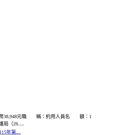
38,948元職 稱：約用人員名 額：1
.....
年第....