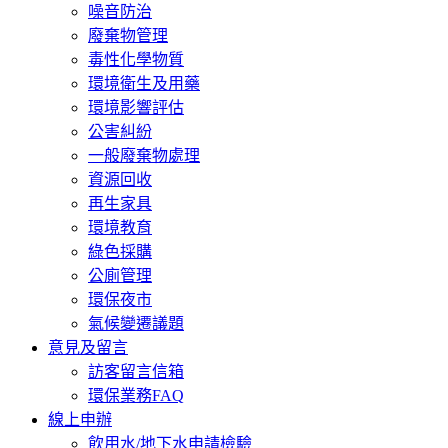
噪音防治
廢棄物管理
毒性化學物質
環境衛生及用藥
環境影響評估
公害糾紛
一般廢棄物處理
資源回收
再生家具
環境教育
綠色採購
公廁管理
環保夜市
氣候變遷議題
意見及留言
訪客留言信箱
環保業務FAQ
線上申辦
飲用水/地下水申請檢驗