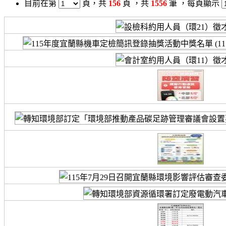
目前在第
頁
，共
156
頁 ，共
1556
筆 ，
每頁顯示