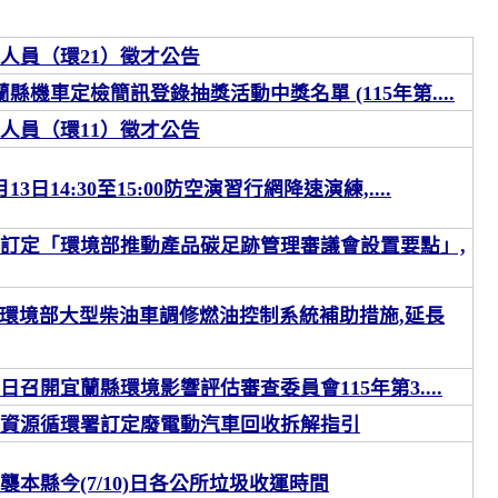
人員（環21）徵才公告
蘭縣機車定檢簡訊登錄抽獎活動中獎名單 (115年第....
人員（環11）徵才公告
3日14:30至15:00防空演習行網降速演練,....
訂定「環境部推動產品碳足跡管理審議會設置要點」,
] 環境部大型柴油車調修燃油控制系統補助措施,延長
29日召開宜蘭縣環境影響評估審查委員會115年第3....
資源循環署訂定廢電動汽車回收拆解指引
襲本縣今(7/10)日各公所垃圾收運時間