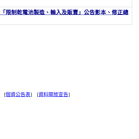
「限制乾電池製造、輸入及販賣」公告影本、修正總
] [
個資公告表
] [
資料開放宣告
]