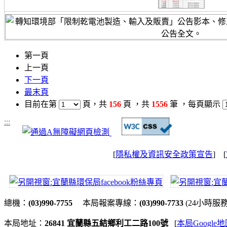
第一頁
上一頁
下一頁
最末頁
目前在第
頁
，共
156
頁 ，共
1556
筆 ，
每頁顯示
:::
[
隱私權及資訊安全政策宣告
] [
總機：
(03)990-7755
本局報案專線：
(03)990-7733
(24小時服
本局地址：
26841 宜蘭縣五結鄉利工二路100號
[
本局Google