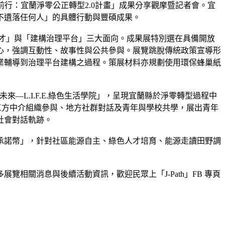
路前行：宜蘭淨零公正轉型2.0計畫」成果分享觀摩暨記者會。宜
不遺落任何人」的具體行動與豐碩成果。
人才」與「建構治理平台」三大面向。成果展特別選在具備開放
心，強調互動性、故事性與公共參與。展覽跳脫傳統政策宣導形
業輔導到治理平台建構之過程。策展材料亦規劃使用環保蜂巢紙
L.I.F.E.綠色生活學院」，呈現宜蘭縣於淨零轉型過程中
三方中介組織參與、地方社群對話及青年與學校共學，展出青年
社會對話軌跡。
承諾幣」，針對社區能源自主、綠色人才培育、能源走讀田野調
覽相關消息與後續活動資訊，歡迎民眾上「J-Path」FB 專頁