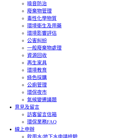
噪音防治
廢棄物管理
毒性化學物質
環境衛生及用藥
環境影響評估
公害糾紛
一般廢棄物處理
資源回收
再生家具
環境教育
綠色採購
公廁管理
環保夜市
氣候變遷議題
意見及留言
訪客留言信箱
環保業務FAQ
線上申辦
飲用水/地下水申請檢驗