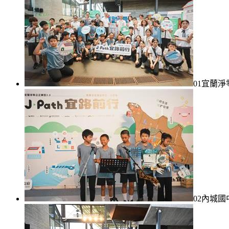
01宜蘭
02內城