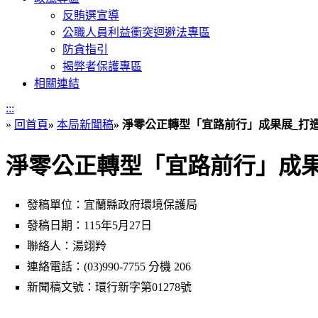
反賄選宣導
公職人員利益衝突迴避法專區
防貪指引
揭弊者保護專區
相關連結
:::
»
回首頁
»
本局新聞稿
»
淨零公正轉型「宜路前行」成果展_打
淨零公正轉型「宜路前行」成
發稿單位：宜蘭縣政府環境保護局
發稿日期：115年5月27日
聯絡人：湯翊羚
連絡電話：(03)990-7755 分機 206
新聞稿文號：環行新字第01278號