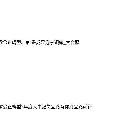
零公正轉型2.0計畫成果分享觀摩_大合照
淨零公正轉型3年度大事記從宜路有你到宜路前行