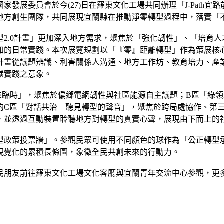
家發展委員會於今(27)日在羅東文化工場共同辦理「J-Path宜
地方創生團隊，共同展現宜蘭縣在推動淨零轉型過程中，落實「
2.0計畫」更加深入地方需求，聚焦於「強化韌性」、「培育
知的日常實踐。本次展覽規劃以「『零』距離轉型」作為策展核
計畫從議題辨識、利害關係人溝通、地方工作坊、教育培力、產
碳實踐之意象。
時」，聚焦於偏鄉電網韌性與社區能源自主議題；B區「綠領未來—
的C區「對話共治—聽見轉型的聲音」，聚焦於跨局處協作、第
，並透過互動裝置聆聽地方對轉型的真實心聲，展現由下而上的
型政策投票牆」。參觀民眾可使用不同顏色的球作為「公正轉型
視覺化的累積長條圖，象徵全民共創未來的行動力。
民朋友前往羅東文化工場文化客廳與宜蘭青年交流中心參觀，更多展
！