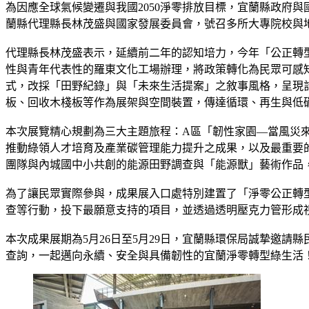
為因應全球氣候變遷與我國2050淨零排放目標，宜蘭縣政府與國
蘭縣代理縣長林茂盛與國家發展委員會，號召多所大專院校與
代理縣長林茂盛表示，延續前二年的認知培力，今年「公正轉型
性與青年代表性的羅東文化工場辦理，將政策轉化為民眾可感
式，改採「田野紀錄」與「未來生活提案」之敘事風格，呈現
板、回收木棧板等作為展架與空間裝置，傳達循環、再生與低
本次展覽精心規劃為三大主題旅程：A區「韌性家園—當風災來臨
推動綠領人才培育及產業碳管理能力提升之成果，以及最重要
團隊與內城國中小共創的能源田野調查與「能源獸」藝術作品
為了讓民眾實際參與，成果展入口處特別建置了「淨零公正轉
查等行動，投下最願意支持的項目，並透過透明壓克力管形成
本次成果展期為5月26日至5月29日，宜蘭縣環保局誠摯邀請縣
查詢，一起邁向永續、安全與具備韌性的宜蘭淨零轉型綠生活