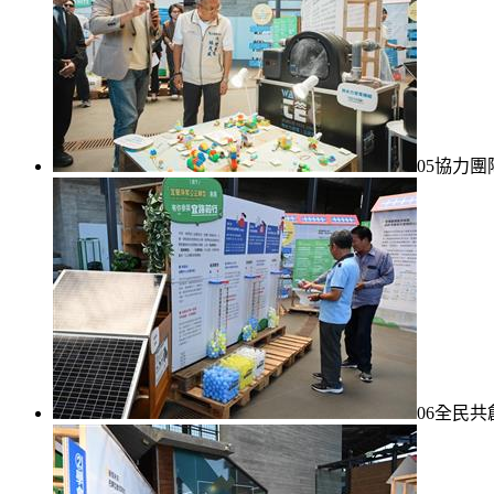
05協力
06全民