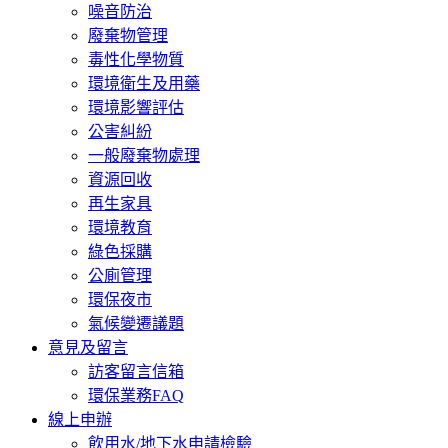
噪音防治
廢棄物管理
毒性化學物質
環境衛生及用藥
環境影響評估
公害糾紛
一般廢棄物處理
資源回收
再生家具
環境教育
綠色採購
公廁管理
環保夜市
氣候變遷議題
意見及留言
訪客留言信箱
環保業務FAQ
線上申辦
飲用水/地下水申請檢驗