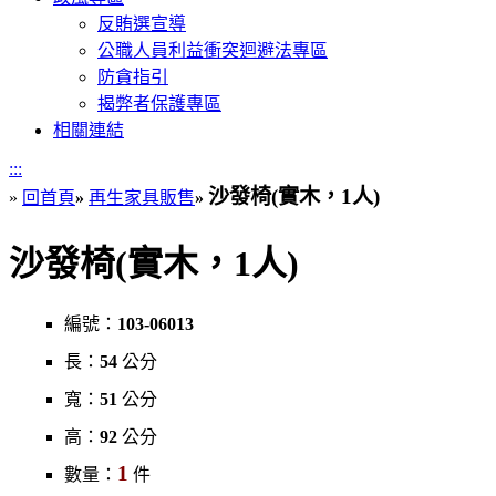
反賄選宣導
公職人員利益衝突迴避法專區
防貪指引
揭弊者保護專區
相關連結
:::
沙發椅(實木，1人)
»
回首頁
»
再生家具販售
»
沙發椅(實木，1人)
編號：
103-06013
長：
54
公分
寬：
51
公分
高：
92
公分
1
數量：
件