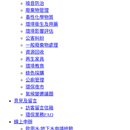
噪音防治
廢棄物管理
毒性化學物質
環境衛生及用藥
環境影響評估
公害糾紛
一般廢棄物處理
資源回收
再生家具
環境教育
綠色採購
公廁管理
環保夜市
氣候變遷議題
意見及留言
訪客留言信箱
環保業務FAQ
線上申辦
飲用水/地下水申請檢驗